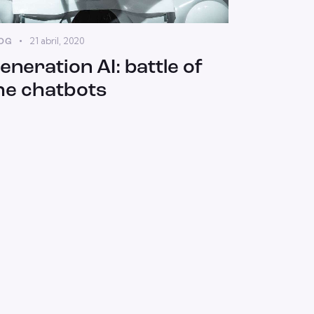
21 abril, 2020
OG
eneration AI: battle of
he chatbots