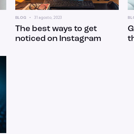
31 agosto, 2023
BLOG
BL
The best ways to get
G
noticed on Instagram
t